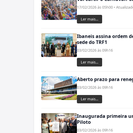
17/02/2026 às 05h00 • Atualiza
Ler mais...
Ibaneis assina ordem de
sede do TRF1
03/02/2026 às 09h16
Ler mais...
Aberto prazo para reneg
03/02/2026 às 09h16
Ler mais...
Inaugurada primeira un
Piloto
03/02/2026 às 09h16