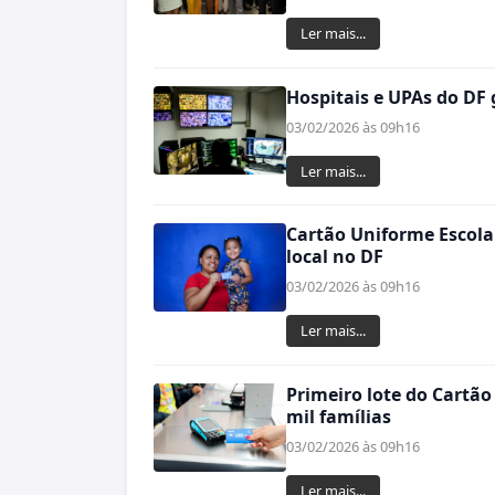
Ler mais...
Hospitais e UPAs do DF
03/02/2026 às 09h16
Ler mais...
Cartão Uniforme Escolar
local no DF
03/02/2026 às 09h16
Ler mais...
Primeiro lote do Cartão
mil famílias
03/02/2026 às 09h16
Ler mais...