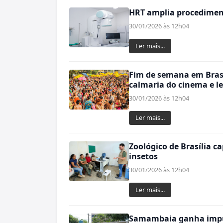
HRT amplia procediment
30/01/2026 às 12h04
Ler mais...
Fim de semana em Brasíl
calmaria do cinema e le
30/01/2026 às 12h04
Ler mais...
Zoológico de Brasília c
insetos
30/01/2026 às 12h04
Ler mais...
Samambaia ganha impul