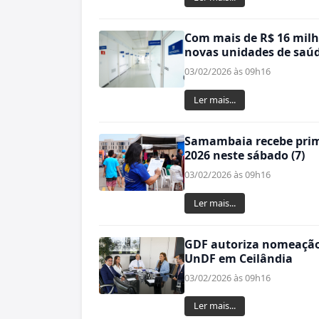
Com mais de R$ 16 milh
novas unidades de saú
03/02/2026 às 09h16
Ler mais...
Samambaia recebe prime
2026 neste sábado (7)
03/02/2026 às 09h16
Ler mais...
GDF autoriza nomeação 
UnDF em Ceilândia
03/02/2026 às 09h16
Ler mais...