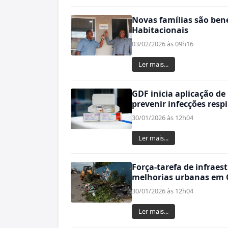
Novas famílias são ben
Habitacionais
03/02/2026 às 09h16
Ler mais...
GDF inicia aplicação 
prevenir infecções respi
30/01/2026 às 12h04
Ler mais...
Força-tarefa de infraes
melhorias urbanas em 
30/01/2026 às 12h04
Ler mais...