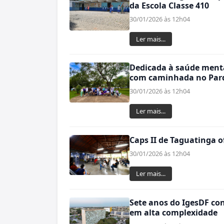
da Escola Classe 410
30/01/2026 às 12h04
Ler mais...
Dedicada à saúde ment
com caminhada no Parq
30/01/2026 às 12h04
Ler mais...
Caps II de Taguatinga o
30/01/2026 às 12h04
Ler mais...
Sete anos do IgesDF co
em alta complexidade