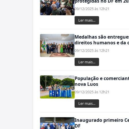
protegidas no DF em 20
09/12/2025 às 12h21
Ler mais...
Medalhas são entregue
direitos humanos e da 
09/12/2025 às 12h21
Ler mais...
População e comerciant
nova Luos
09/12/2025 às 12h21
Ler mais...
Inaugurado primeiro Ce
DF