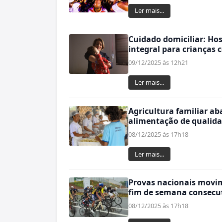
Ler mais...
Cuidado domiciliar: Hos
integral para crianças
09/12/2025 às 12h21
Ler mais...
Agricultura familiar ab
alimentação de qualida
08/12/2025 às 17h18
Ler mais...
Provas nacionais movi
fim de semana consecu
08/12/2025 às 17h18