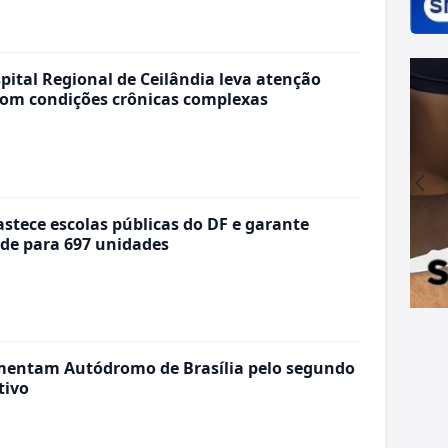
pital Regional de Ceilândia leva atenção
 com condições crônicas complexas
astece escolas públicas do DF e garante
de para 697 unidades
mentam Autódromo de Brasília pelo segundo
tivo