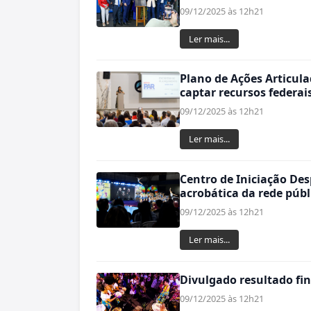
09/12/2025 às 12h21
Ler mais...
Plano de Ações Articula
captar recursos federai
09/12/2025 às 12h21
Ler mais...
Centro de Iniciação Des
acrobática da rede públ
09/12/2025 às 12h21
Ler mais...
Divulgado resultado fin
09/12/2025 às 12h21