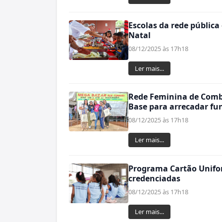
Escolas da rede pública
Natal
08/12/2025 às 17h18
Ler mais...
Rede Feminina de Comb
Base para arrecadar fu
08/12/2025 às 17h18
Ler mais...
Programa Cartão Unifor
credenciadas
08/12/2025 às 17h18
Ler mais...