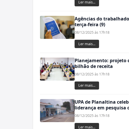
Ler mais...
Agências do trabalhado
terça-feira (9)
08/12/2025 às 17h18
Ler mais...
Planejamento: projeto d
bilhão de receita
08/12/2025 às 17h18
Ler mais...
UPA de Planaltina cele
liderança em pesquisa 
08/12/2025 às 17h18
Ler mais...