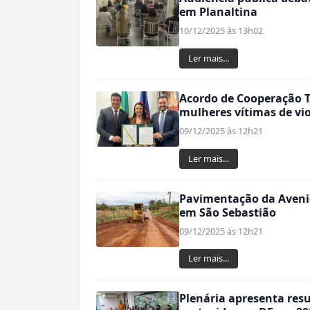
em Planaltina
10/12/2025 às 13h02
Ler mais...
Acordo de Cooperação T
mulheres vítimas de vi
09/12/2025 às 12h21
Ler mais...
Pavimentação da Aveni
em São Sebastião
09/12/2025 às 12h21
Ler mais...
Plenária apresenta res