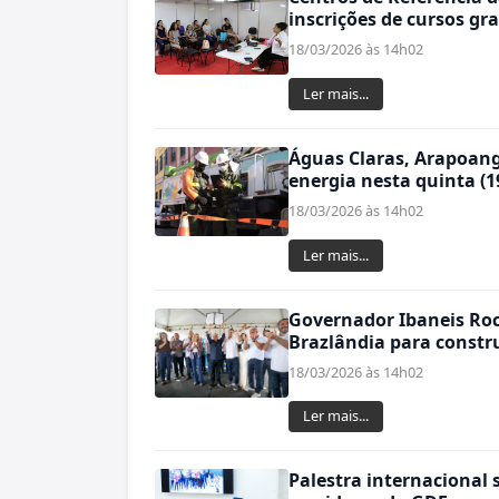
inscrições de cursos gr
18/03/2026 às 14h02
Ler mais...
Águas Claras, Arapoang
energia nesta quinta (1
18/03/2026 às 14h02
Ler mais...
Governador Ibaneis Roc
Brazlândia para constr
18/03/2026 às 14h02
Ler mais...
Palestra internacional 