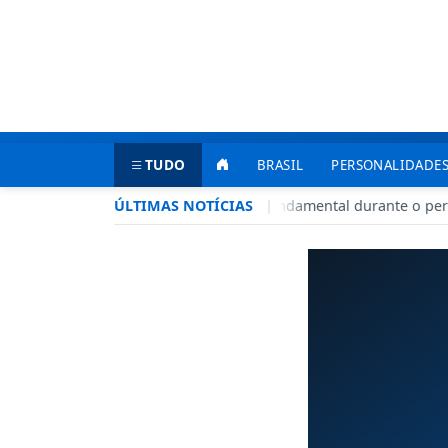
Domingo, 09 de agosto de 2026
RÁDIO EG NEWS
TUDO
BRASIL
PERSONALIDADES
Seca no DF: hidratação é fundamental durante o perí
ÚLTIMAS NOTÍCIAS
|