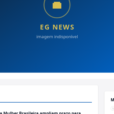
M
da Mulher Brasileira ampliam prazo para