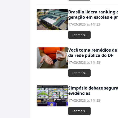
Brasília lidera ranking 
geração em escolas e pr
17/03/2026 às 14h23
Ler mais...
Você toma remédios de m
da rede pública do DF
17/03/2026 às 14h23
Ler mais...
Simpósio debate segura
evidências
17/03/2026 às 14h23
Ler mais...