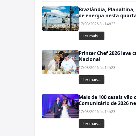
Brazlândia, Planaltina,
de energia nesta quarta-
17/03/2026 às 14h23
Ler mais...
Printer Chef 2026 leva 
Nacional
17/03/2026 às 14h23
Ler mais...
Mais de 100 casais vão 
Comunitário de 2026 ne
17/03/2026 às 14h23
Ler mais...