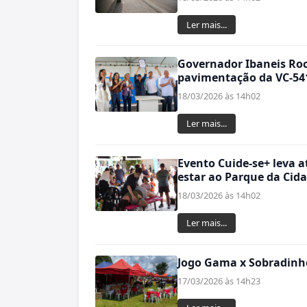
Ler mais...
Governador Ibaneis Roc
pavimentação da VC-54
18/03/2026 às 14h02
Ler mais...
Evento Cuide-se+ leva 
estar ao Parque da Cida
18/03/2026 às 14h02
Ler mais...
Jogo Gama x Sobradinho
17/03/2026 às 14h23