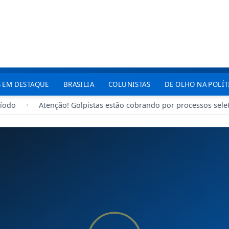
 EM DESTAQUE
BRASILIA
COLUNISTAS
DE OLHO NA POLÍT
odo
•
Atenção! Golpistas estão cobrando por processos selet