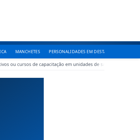
|
Acesso restrito
ANUNCIE AQUI
ICA
MANCHETES
PERSONALIDADES EM DESTAQUE
TJDFT
ivos ou cursos de capacitação em unidades de saúde do DF
•
B