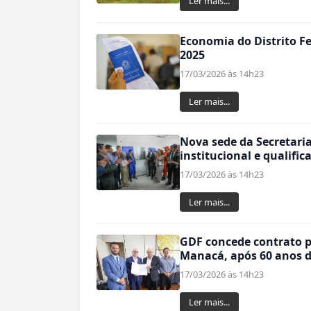
Ler mais...
Economia do Distrito Fe
2025
17/03/2026 às 14h23
Ler mais...
Nova sede da Secretaria
institucional e qualifi
17/03/2026 às 14h23
Ler mais...
GDF concede contrato p
Manacá, após 60 anos d
17/03/2026 às 14h23
Ler mais...