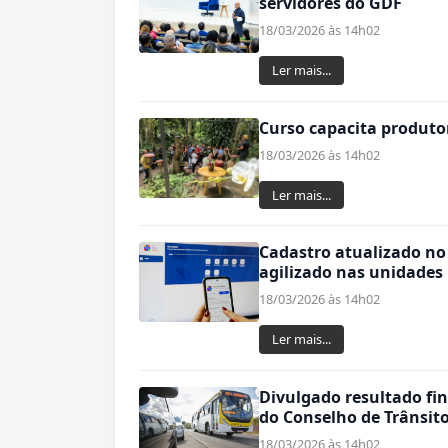
servidores do GDF
18/03/2026 às 14h02
Ler mais...
Curso capacita produtor
18/03/2026 às 14h02
Ler mais...
Cadastro atualizado no
agilizado nas unidades
18/03/2026 às 14h02
Ler mais...
Divulgado resultado f
do Conselho de Trânsit
18/03/2026 às 14h02