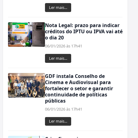
Ler mais...
Nota Legal: prazo para indicar
créditos do IPTU ou IPVA vai até
o dia 20
06/01/2026 às 17h41
Ler mais...
GDF instala Conselho de
Cinema e Audiovisual para
fortalecer o setor e garantir
continuidade de políticas
públicas
06/01/2026 às 17h41
Ler mais...