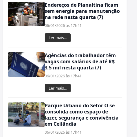
Endereços de Planaltina ficam
sem energia para manutenção
na rede nesta quarta (7)
06/01/2026 às 17h41
Ler mais...
Agências do trabalhador têm
vagas com salários de até R$
3,5 mil nesta quarta (7)
06/01/2026 às 17h41
Ler mais...
Parque Urbano do Setor O se
consolida como espaço de
lazer, segurança e convivência
em Ceilândia
06/01/2026 às 17h41