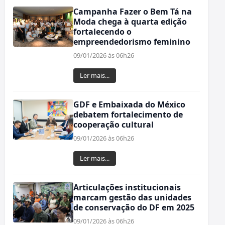
Campanha Fazer o Bem Tá na
Moda chega à quarta edição
fortalecendo o
empreendedorismo feminino
09/01/2026 às 06h26
Ler mais...
GDF e Embaixada do México
debatem fortalecimento de
cooperação cultural
09/01/2026 às 06h26
Ler mais...
Articulações institucionais
marcam gestão das unidades
de conservação do DF em 2025
09/01/2026 às 06h26