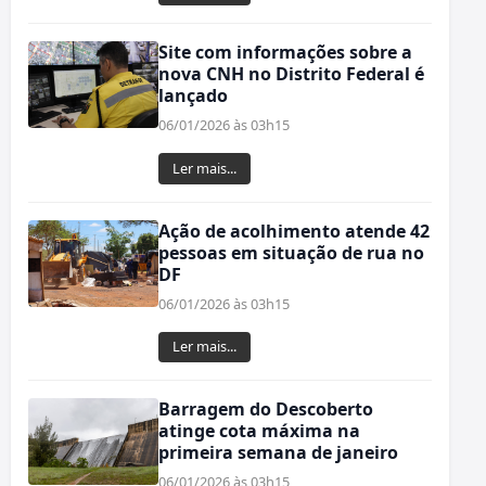
Site com informações sobre a
nova CNH no Distrito Federal é
lançado
06/01/2026 às 03h15
Ler mais...
Ação de acolhimento atende 42
pessoas em situação de rua no
DF
06/01/2026 às 03h15
Ler mais...
Barragem do Descoberto
atinge cota máxima na
primeira semana de janeiro
06/01/2026 às 03h15