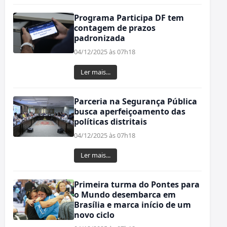
Programa Participa DF tem
contagem de prazos
padronizada
04/12/2025 às 07h18
Ler mais...
Parceria na Segurança Pública
busca aperfeiçoamento das
políticas distritais
04/12/2025 às 07h18
Ler mais...
Primeira turma do Pontes para
o Mundo desembarca em
Brasília e marca início de um
novo ciclo