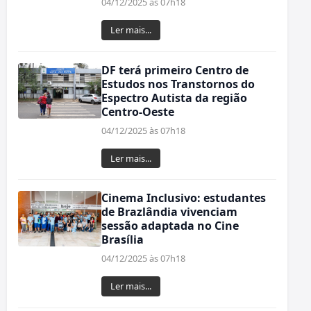
04/12/2025 às 07h18
Ler mais...
DF terá primeiro Centro de
Estudos nos Transtornos do
Espectro Autista da região
Centro-Oeste
04/12/2025 às 07h18
Ler mais...
Cinema Inclusivo: estudantes
de Brazlândia vivenciam
sessão adaptada no Cine
Brasília
04/12/2025 às 07h18
Ler mais...