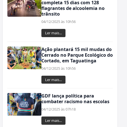
completa 15 dias com 128
flagrantes de alcoolemia no
trânsito
04/12/2025 às 10h56
Ler mais...
Ação plantará 15 mil mudas do
Cerrado no Parque Ecológico do
Cortado, em Taguatinga
04/12/2025 às 10h56
Ler mais...
GDF lança política para
combater racismo nas escolas
04/12/2025 às 07h18
Ler mais...