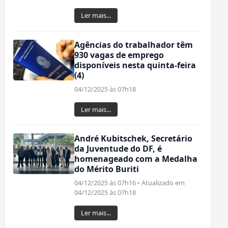
Ler mais...
Agências do trabalhador têm
930 vagas de emprego
disponíveis nesta quinta-feira
(4)
04/12/2025 às 07h18
Ler mais...
André Kubitschek, Secretário
da Juventude do DF, é
homenageado com a Medalha
do Mérito Buriti
04/12/2025 às 07h16 • Atualizado em
04/12/2025 às 07h18
Ler mais...