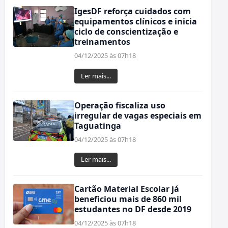
IgesDF reforça cuidados com
equipamentos clínicos e inicia
ciclo de conscientização e
treinamentos
04/12/2025 às 07h18
Ler mais...
Operação fiscaliza uso
irregular de vagas especiais em
Taguatinga
04/12/2025 às 07h18
Ler mais...
Cartão Material Escolar já
beneficiou mais de 860 mil
estudantes no DF desde 2019
04/12/2025 às 07h18