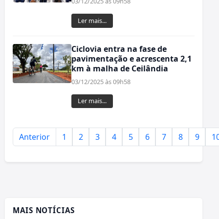
03/12/2025 às 09h58
Ler mais...
Ciclovia entra na fase de
pavimentação e acrescenta 2,1
km à malha de Ceilândia
03/12/2025 às 09h58
Ler mais...
Anterior
1
2
3
4
5
6
7
8
9
1
MAIS NOTÍCIAS