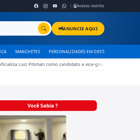
|
Acesso restrito
ANUNCIE AQUI
ICA
MANCHETES
PERSONALIDADES EM DESTAQUE
TJDFT
ializa Luiz Pitiman como candidato a vice-governador na chapa d
Você Sabia ?