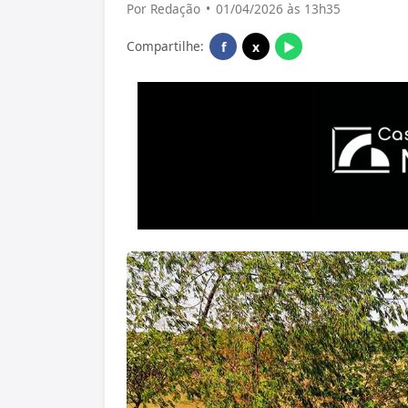
Por Redação
•
01/04/2026 às 13h35
Compartilhe:
f
x
▶