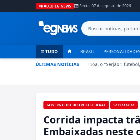
Sexta, 07 de agosto de 2026
RÁDIO EG NEWS
TUDO
BRASIL
PERSONALIDADES
Esporte em Ação recebe Sérgio Lisboa, o "Serjão": futebol, ba
ÚLTIMAS NOTÍCIAS
|
GOVERNO DO DISTRITO FEDERAL
Secretarias
Corrida impacta trâ
Embaixadas neste 