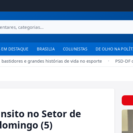
 EM DESTAQUE
BRASILIA
COLUNISTAS
DE OLHO NA POLÍT
stidores e grandes histórias de vida no esporte
•
PSD-DF ofic
nsito no Setor de
domingo (5)