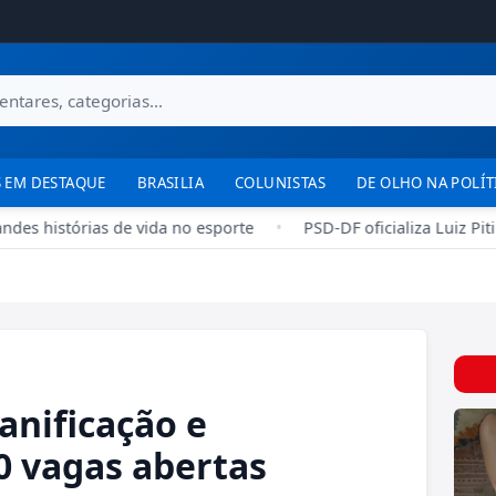
 EM DESTAQUE
BRASILIA
COLUNISTAS
DE OLHO NA POLÍT
des histórias de vida no esporte
•
PSD-DF oficializa Luiz Pit
anificação e
0 vagas abertas