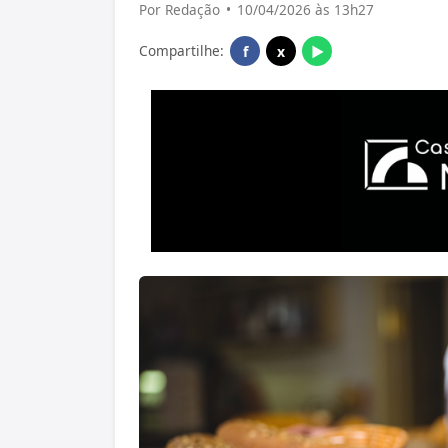
Por Redação
•
10/04/2026 às 13h27
Compartilhe:
f
x
▶