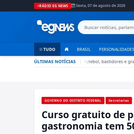
Sexta, 07 de agosto de 2026
RÁDIO EG NEWS
TUDO
BRASIL
PERSONALIDADES
Ação recebe Sérgio Lisboa, o "Serjão": futebol, bastidores e gran
ÚLTIMAS NOTÍCIAS
|
GOVERNO DO DISTRITO FEDERAL
Secretarias
Curso gratuito de p
gastronomia tem 5