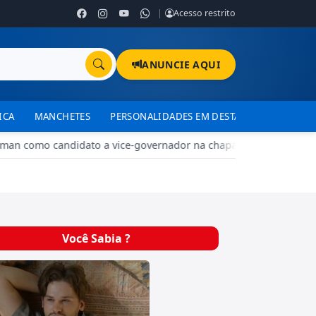
|
Acesso restrito
ANUNCIE AQUI
ICA
MANCHETES
PERSONALIDADES EM DESTAQUE
TJDFT
iman como candidato a vice-governador na chapa de José Roberto A
Você Sabia ?