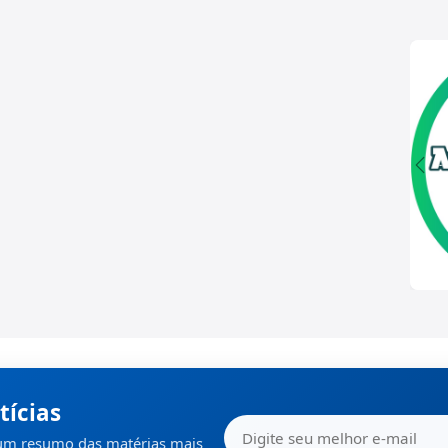
tícias
 um resumo das matérias mais