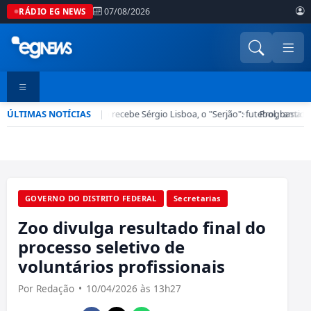
07/08/2026
RÁDIO EG NEWS
ÚLTIMAS NOTÍCIAS
Esporte em Ação recebe Sérgio Lisboa, o "Serjão": futebol, bastido
|
•
Programa “No
GOVERNO DO DISTRITO FEDERAL
Secretarias
Zoo divulga resultado final do
processo seletivo de
voluntários profissionais
Por Redação
•
10/04/2026 às 13h27