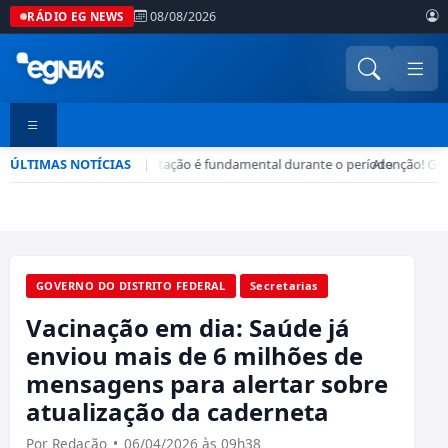
08/08/2026
RÁDIO EG NEWS
ÚLTIMAS NOTÍCIAS
Seca no DF: hidratação é fundamental durante o período
|
•
Atenção! Gol
GOVERNO DO DISTRITO FEDERAL
Secretarias
Vacinação em dia: Saúde já
enviou mais de 6 milhões de
mensagens para alertar sobre
atualização da caderneta
Por Redação
•
06/04/2026 às 09h38