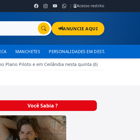
|
Acesso restrito
ANUNCIE AQUI
ICA
MANCHETES
PERSONALIDADES EM DESTAQUE
TJDFT
lano Piloto e em Ceilândia nesta quinta (6)
•
Campanha Multi
Você Sabia ?