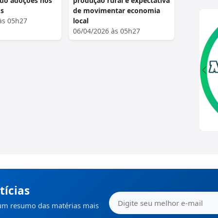
ndo adoções nos
produção rural e expectativa
os
de movimentar economia
às 05h27
local
06/04/2026 às 05h27
tícias
 um resumo das matérias mais