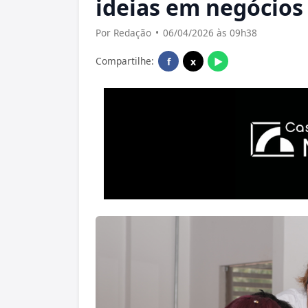
ideias em negócio
Por Redação
•
06/04/2026 às 09h38
Compartilhe:
f
x
▶