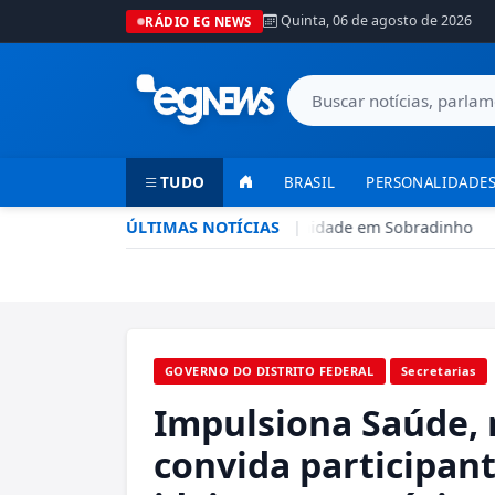
Quinta, 06 de agosto de 2026
RÁDIO EG NEWS
TUDO
BRASIL
PERSONALIDADES
 aumenta presença no DF com nova unidade em Sobradinho
ÚLTIMAS NOTÍCIAS
|
•
GOVERNO DO DISTRITO FEDERAL
Secretarias
Impulsiona Saúde, 
convida participan