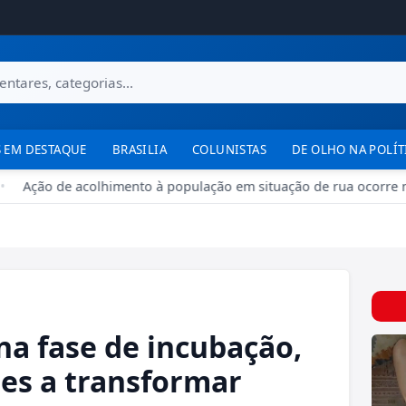
 EM DESTAQUE
BRASILIA
COLUNISTAS
DE OLHO NA POLÍT
Ação de acolhimento à população em situação de rua ocorre no P
na fase de incubação,
tes a transformar