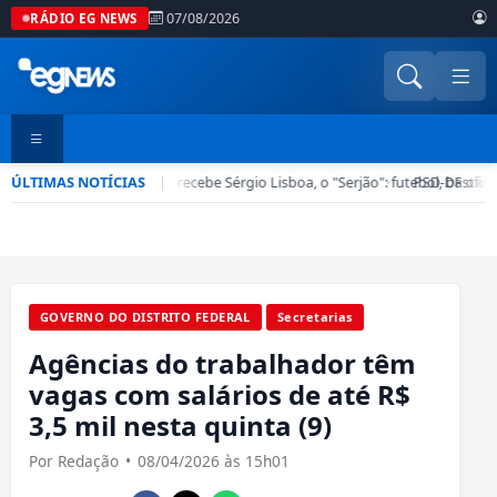
07/08/2026
RÁDIO EG NEWS
ÚLTIMAS NOTÍCIAS
Esporte em Ação recebe Sérgio Lisboa, o "Serjão": futebol, bastido
|
•
PSD-DF ofici
GOVERNO DO DISTRITO FEDERAL
Secretarias
Agências do trabalhador têm
vagas com salários de até R$
3,5 mil nesta quinta (9)
Por Redação
•
08/04/2026 às 15h01