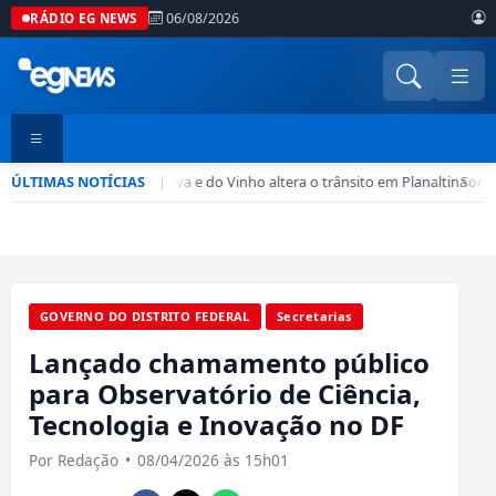
06/08/2026
RÁDIO EG NEWS
ÚLTIMAS NOTÍCIAS
Feira da Uva e do Vinho altera o trânsito em Planaltina
|
•
Sorop
GOVERNO DO DISTRITO FEDERAL
Secretarias
Lançado chamamento público
para Observatório de Ciência,
Tecnologia e Inovação no DF
Por Redação
•
08/04/2026 às 15h01