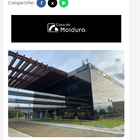
Compartilhe:
f
x
▶