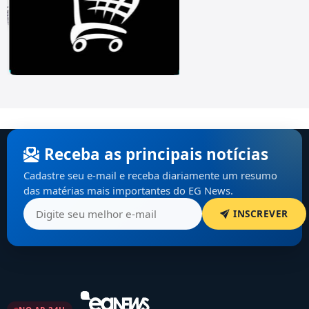
Receba as principais notícias
Cadastre seu e-mail e receba diariamente um resumo
das matérias mais importantes do EG News.
INSCREVER