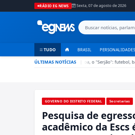
Sexta, 07 de agosto de 2026
RÁDIO EG NEWS
TUDO
BRASIL
PERSONALIDADES
Esporte em Ação recebe Sérgio Lisboa, o "Serjão": futebol, bast
ÚLTIMAS NOTÍCIAS
|
GOVERNO DO DISTRITO FEDERAL
Secretarias
Pesquisa de egress
acadêmico da Escs 