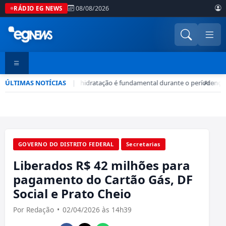
08/08/2026
RÁDIO EG NEWS
ÚLTIMAS NOTÍCIAS
Seca no DF: hidratação é fundamental durante o período
|
•
Atenção
GOVERNO DO DISTRITO FEDERAL
Secretarias
Liberados R$ 42 milhões para
pagamento do Cartão Gás, DF
Social e Prato Cheio
Por Redação
•
02/04/2026 às 14h39