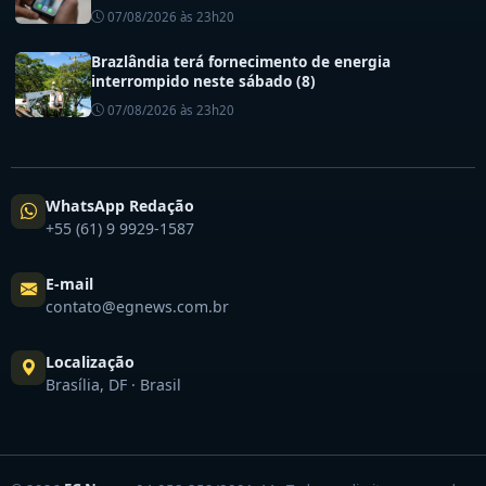
saúde do DF
07/08/2026 às 23h20
Brazlândia terá fornecimento de energia
interrompido neste sábado (8)
07/08/2026 às 23h20
WhatsApp Redação
+55 (61) 9 9929-1587
E-mail
contato@egnews.com.br
Localização
Brasília, DF · Brasil
© 2026
EG News
· 04.058.259/0001-44 · Todos os direitos reservados.