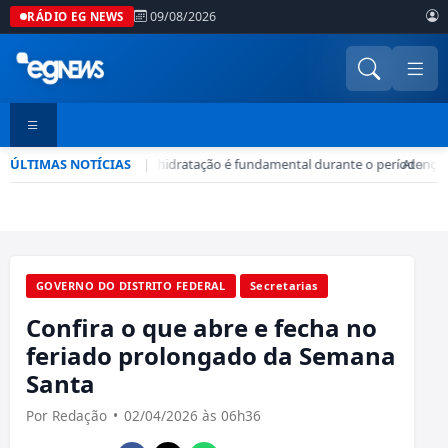
09/08/2026
RÁDIO EG NEWS
ÚLTIMAS NOTÍCIAS
Seca no DF: hidratação é fundamental durante o período
|
•
Atenção!
GOVERNO DO DISTRITO FEDERAL
Secretarias
Confira o que abre e fecha no
feriado prolongado da Semana
Santa
Por Redação
•
02/04/2026 às 06h36