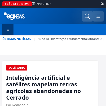
09/08/2026
RÁDIO EG NEWS
ÚLTIMAS NOTÍCIAS
Seca no DF: hidratação é fundamental durante o pe
|
•
VOCÊ SABIA
Inteligência artificial e
satélites mapeiam terras
agrícolas abandonadas no
Cerrado
Por Redação
•