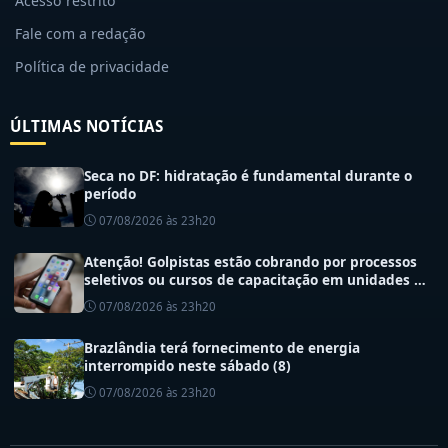
Acesso restrito
Fale com a redação
Política de privacidade
ÚLTIMAS NOTÍCIAS
Seca no DF: hidratação é fundamental durante o
período
07/08/2026 às 23h20
Atenção! Golpistas estão cobrando por processos
seletivos ou cursos de capacitação em unidades de
saúde do DF
07/08/2026 às 23h20
Brazlândia terá fornecimento de energia
interrompido neste sábado (8)
07/08/2026 às 23h20